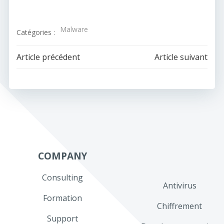
Malware
Catégories :
Navigation
Navigation
Article précédent
Article suivant
de
de
l’article
l’article
COMPANY
Consulting
Antivirus
Formation
Chiffrement
Support