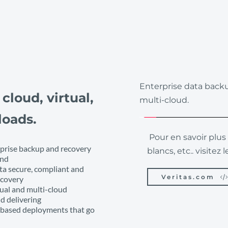
Enterprise data backu
cloud, virtual, 
multi-cloud.
oads. 
 Pour en savoir plus et télécharger fiches technqiue, livres 
rprise backup and recovery 
blancs, etc.. visitez l
and
a secure, compliant and 
Veritas.com
ecovery
tual and multi-cloud 
d delivering
d-based deployments that go 