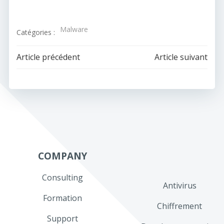
Malware
Catégories :
Navigation
Navigation
Article précédent
Article suivant
de
de
l’article
l’article
COMPANY
Consulting
Antivirus
Formation
Chiffrement
Support