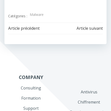
Malware
Catégories :
Navigation
Navigation
Article précédent
Article suivant
de
de
l’article
l’article
COMPANY
Consulting
Antivirus
Formation
Chiffrement
Support