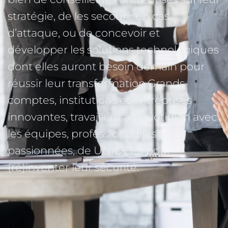
stratégie, de les secourir en cas 
d’attaque, ou de concevoir et 
développer les solutions technologiques 
dont elles auront besoin demain pour 
réussir leur transformation.Grands 
comptes, institutions et entreprises 
innovantes, travaillent au quotidien avec 
les équipes, professionnelles et 
passionnées, de UNIDEES pour 
(ré)inventer leur sécurité.