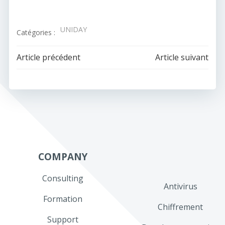
UNIDAY
Catégories :
Navigation
Navigation
Article précédent
Article suivant
de
de
l’article
l’article
COMPANY
Consulting
Antivirus
Formation
Chiffrement
Support