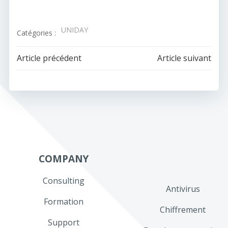
UNIDAY
Catégories :
Navigation
Navigation
Article précédent
Article suivant
de
de
l’article
l’article
COMPANY
Consulting
Antivirus
Formation
Chiffrement
Support