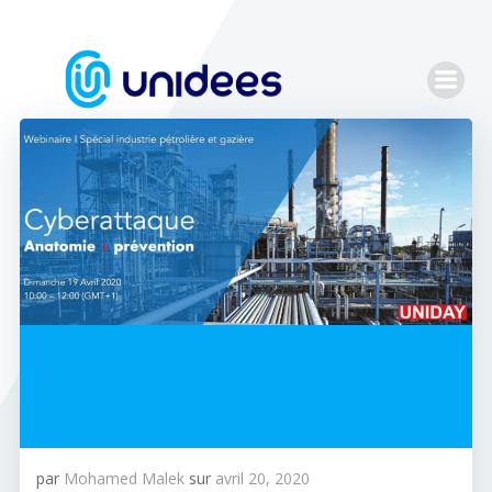
Aller
au
contenu
par
Mohamed Malek
sur
avril 20, 2020