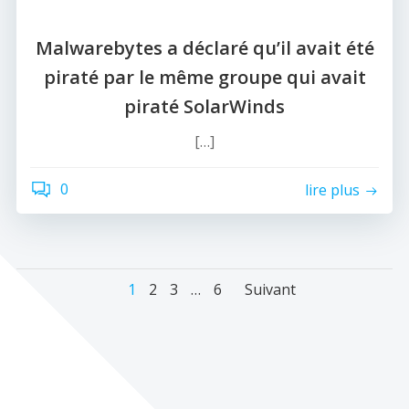
Malwarebytes a déclaré qu’il avait été
piraté par le même groupe qui avait
piraté SolarWinds
[…]
0
lire plus
Navigation
Navigation
Navigatio
Page
Page
Page
Page
1
2
3
…
6
Suivant
des
des
des
articles
articles
articles