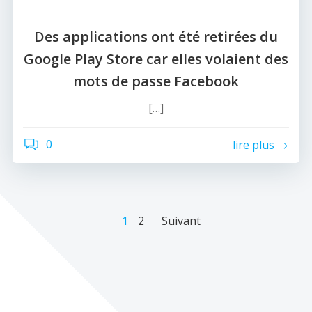
Des applications ont été retirées du
Google Play Store car elles volaient des
mots de passe Facebook
[…]
0
lire plus
Navigation
Navigation
Navigation
Page
Page
1
2
Suivant
des
des
des
articles
articles
articles