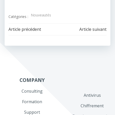
Nouveautés
Catégories :
Navigation
Navigation
Article précédent
Article suivant
de
de
l’article
l’article
COMPANY
Consulting
Antivirus
Formation
Chiffrement
Support