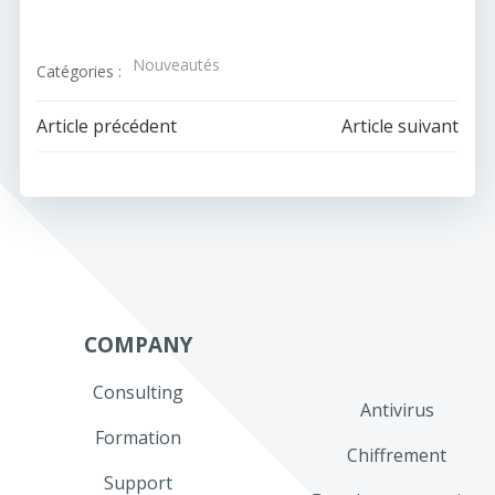
Nouveautés
Catégories :
Navigation
Navigation
Article précédent
Article suivant
de
de
l’article
l’article
COMPANY
Consulting
Antivirus
Formation
Chiffrement
Support