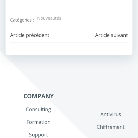
Nouveautés
Catégories :
Navigation
Navigation
Article précédent
Article suivant
de
de
l’article
l’article
COMPANY
Consulting
Antivirus
Formation
Chiffrement
Support