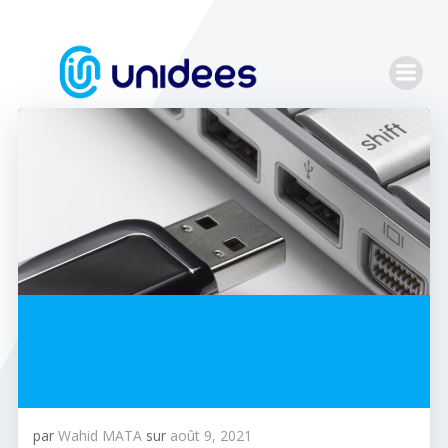
Aller
au
contenu
par
Wahid MATA
sur
août 9, 2021