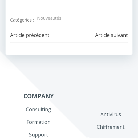
Nouveautés
Catégories :
Navigation
Navigation
Article précédent
Article suivant
de
de
l’article
l’article
COMPANY
Consulting
Antivirus
Formation
Chiffrement
Support