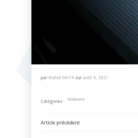
par
Wahid MATA
sur
août 9, 2021
Malware
Catégories :
Navigation
Article précédent