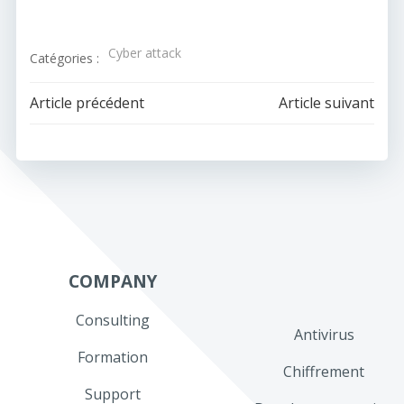
Cyber attack
Catégories :
Navigation
Navigation
Article précédent
Article suivant
de
de
l’article
l’article
COMPANY
Consulting
Antivirus
Formation
Chiffrement
Support