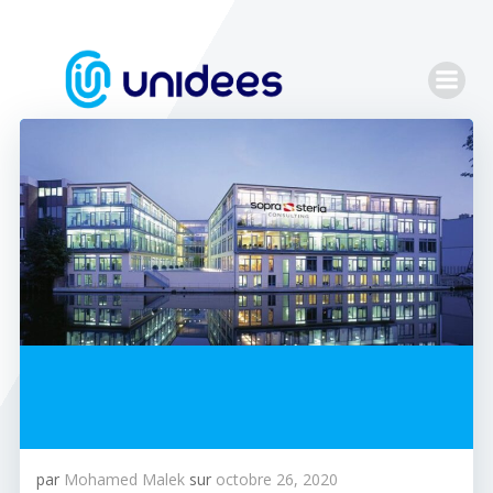
Aller
au
contenu
par
Mohamed Malek
sur
octobre 26, 2020