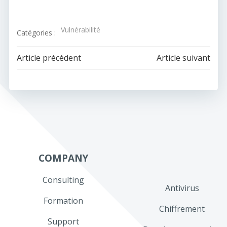
Vulnérabilité
Catégories :
Navigation
Navigation
Article précédent
Article suivant
de
de
l’article
l’article
COMPANY
Consulting
Antivirus
Formation
Chiffrement
Support