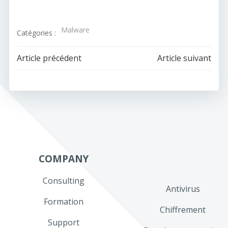
Malware
Catégories :
Navigation
Navigation
Article précédent
Article suivant
de
de
l’article
l’article
COMPANY
Consulting
Antivirus
Formation
Chiffrement
Support