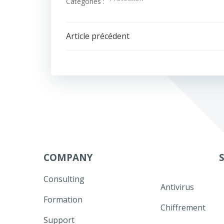
Catégories :
Navigation
Article précédent
de
l’article
COMPANY
Consulting
Antivirus
Formation
Chiffrement
Support