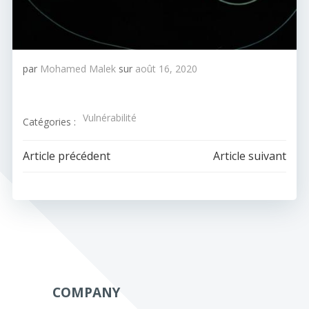
par
Mohamed Malek
sur
août 16, 2020
Vulnérabilité
Catégories :
Navigation
Navigation
Article précédent
Article suivant
de
de
l’article
l’article
COMPANY