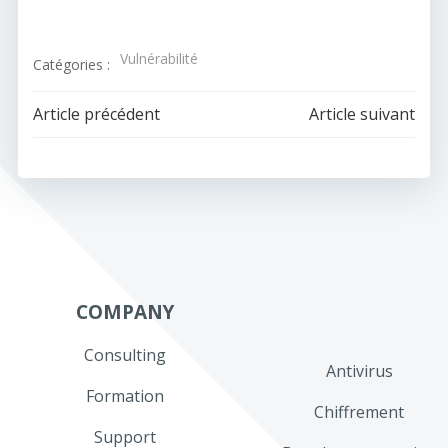
Vulnérabilité
Catégories :
Navigation
Navigation
Article précédent
Article suivant
de
de
l’article
l’article
COMPANY
Consulting
Antivirus
Formation
Chiffrement
Support