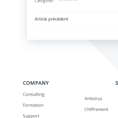
Catégories :
Navigation
Article précédent
de
l’article
COMPANY
Consulting
Antivirus
Formation
Chiffrement
Support