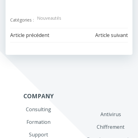
Nouveautés
Catégories :
Navigation
Navigation
Article précédent
Article suivant
de
de
l’article
l’article
COMPANY
Consulting
Antivirus
Formation
Chiffrement
Support