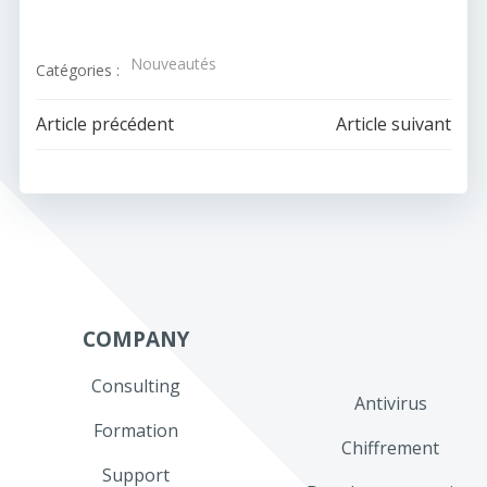
Nouveautés
Catégories :
Navigation
Navigation
Article précédent
Article suivant
de
de
l’article
l’article
COMPANY
Consulting
Antivirus
Formation
Chiffrement
Support