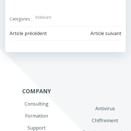
Malware
Catégories :
Navigation
Navigation
Article précédent
Article suivant
de
de
l’article
l’article
COMPANY
Consulting
Antivirus
Formation
Chiffrement
Support