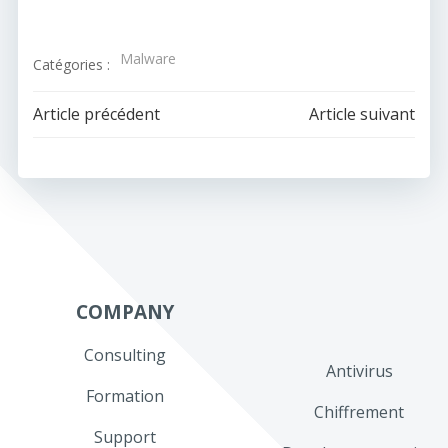
Malware
Catégories :
Navigation
Navigation
Article précédent
Article suivant
de
de
l’article
l’article
COMPANY
Consulting
Antivirus
Formation
Chiffrement
Support