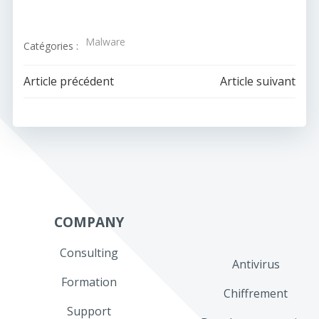
Malware
Catégories :
Navigation
Navigation
Article précédent
Article suivant
de
de
l’article
l’article
COMPANY
Consulting
Antivirus
Formation
Chiffrement
Support