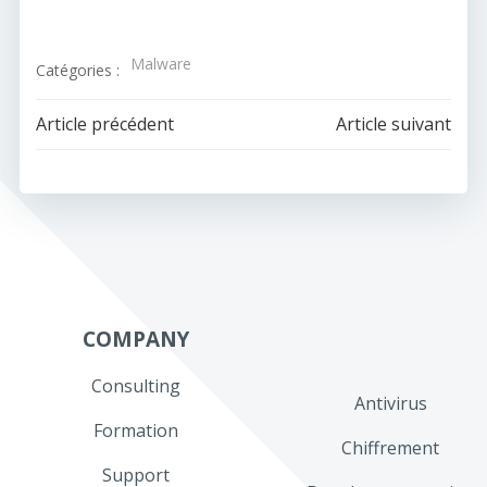
Malware
Catégories :
Navigation
Navigation
Article précédent
Article suivant
de
de
l’article
l’article
COMPANY
Consulting
Antivirus
Formation
Chiffrement
Support