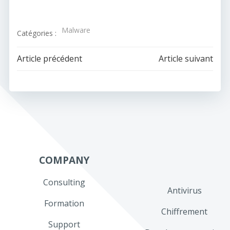
Malware
Catégories :
Navigation
Navigation
Article précédent
Article suivant
de
de
l’article
l’article
COMPANY
Consulting
Antivirus
Formation
Chiffrement
Support