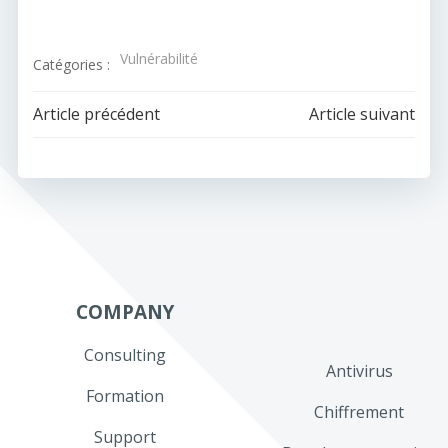
Vulnérabilité
Catégories :
Navigation
Navigation
Article précédent
Article suivant
de
de
l’article
l’article
COMPANY
Consulting
Antivirus
Formation
Chiffrement
Support