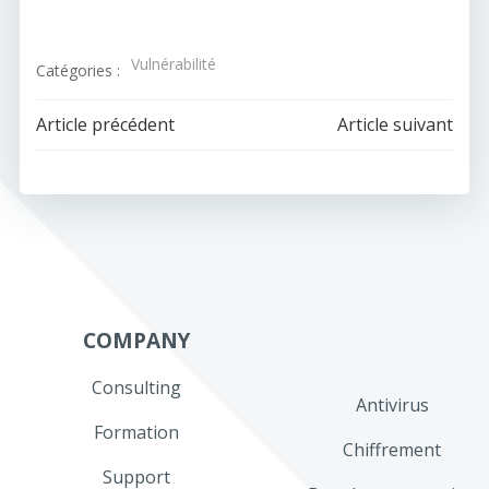
Vulnérabilité
Catégories :
Navigation
Navigation
Article précédent
Article suivant
de
de
l’article
l’article
COMPANY
Consulting
Antivirus
Formation
Chiffrement
Support