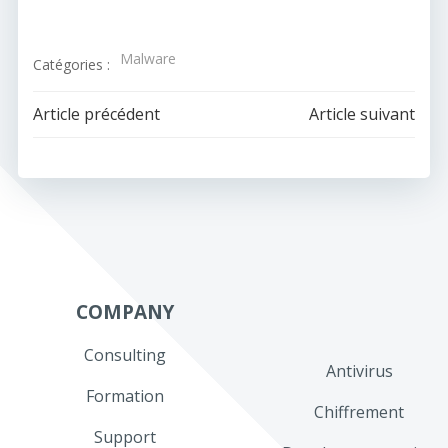
Malware
Catégories :
Navigation
Navigation
Article précédent
Article suivant
de
de
l’article
l’article
COMPANY
Consulting
Antivirus
Formation
Chiffrement
Support