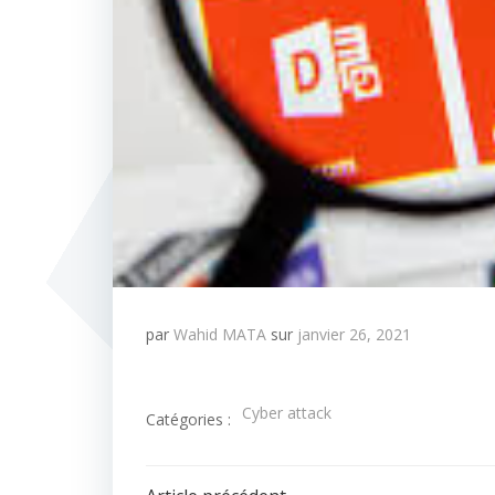
par
Wahid MATA
sur
janvier 26, 2021
Cyber attack
Catégories :