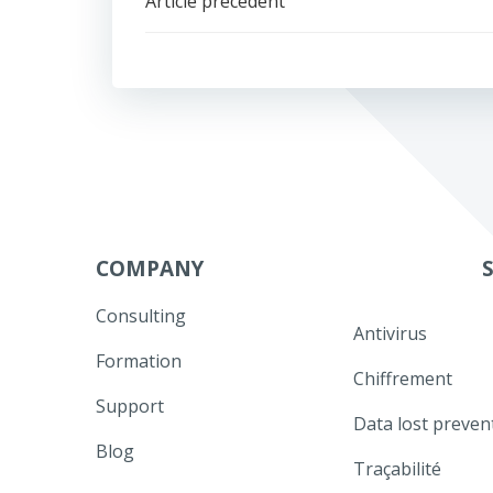
Navigation
Article précédent
de
l’article
COMPANY
Consulting
Antivirus
Formation
Chiffrement
Support
Data lost preven
Blog
Traçabilité