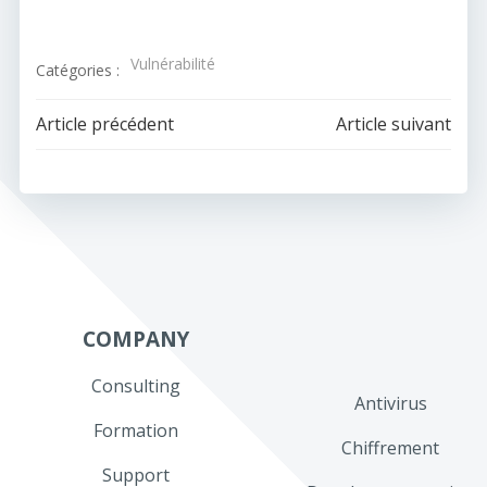
Vulnérabilité
Catégories :
Navigation
Navigation
Article précédent
Article suivant
de
de
l’article
l’article
COMPANY
Consulting
Antivirus
Formation
Chiffrement
Support