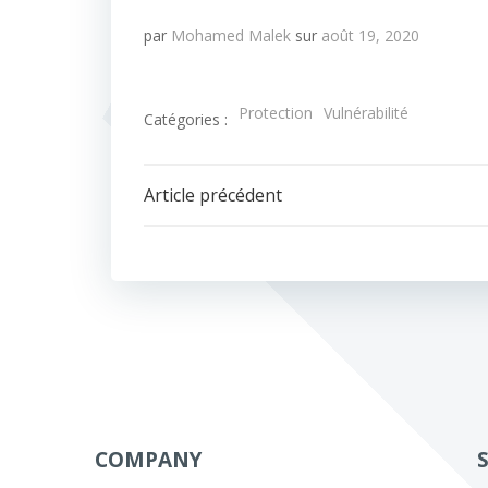
par
Mohamed Malek
sur
août 19, 2020
Protection
Vulnérabilité
Catégories :
Navigation
Article précédent
de
l’article
COMPANY