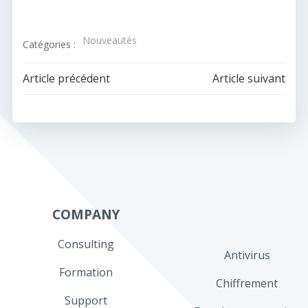
Nouveautés
Catégories :
Navigation
Navigation
Article précédent
Article suivant
de
de
l’article
l’article
COMPANY
Consulting
Antivirus
Formation
Chiffrement
Support