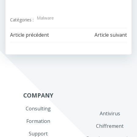
Malware
Catégories :
Navigation
Navigation
Article précédent
Article suivant
de
de
l’article
l’article
COMPANY
Consulting
Antivirus
Formation
Chiffrement
Support