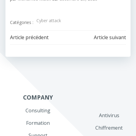
Cyber attack
Catégories :
Navigation
Navigation
Article précédent
Article suivant
de
de
l’article
l’article
COMPANY
Consulting
Antivirus
Formation
Chiffrement
Support