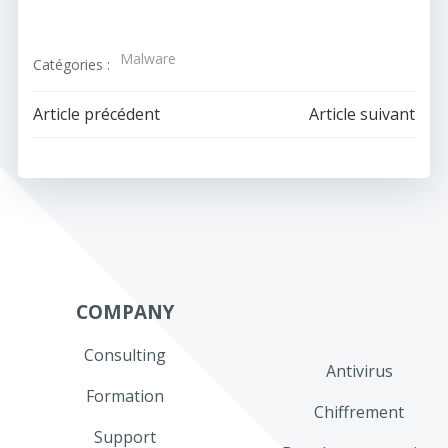
Malware
Catégories :
Navigation
Navigation
Article précédent
Article suivant
de
de
l’article
l’article
COMPANY
Consulting
Antivirus
Formation
Chiffrement
Support