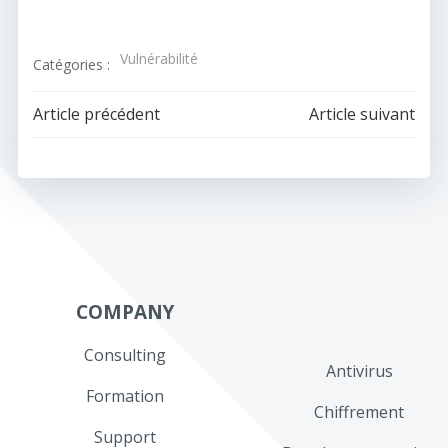
Vulnérabilité
Catégories :
Navigation
Navigation
Article précédent
Article suivant
de
de
l’article
l’article
COMPANY
Consulting
Antivirus
Formation
Chiffrement
Support