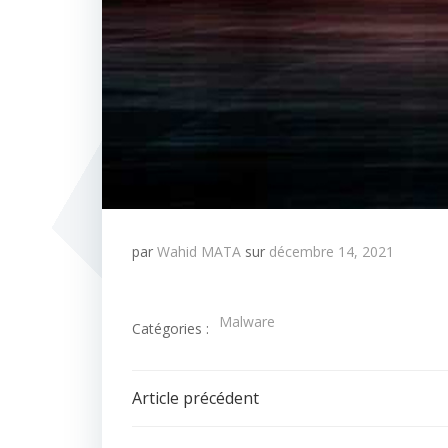
par
Wahid MATA
sur
décembre 14, 2021
Malware
Catégories :
Navigation
Article précédent