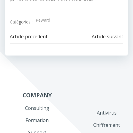
Reward
Catégories :
Navigation
Navigation
Article précédent
Article suivant
de
de
l’article
l’article
COMPANY
Consulting
Antivirus
Formation
Chiffrement
Support