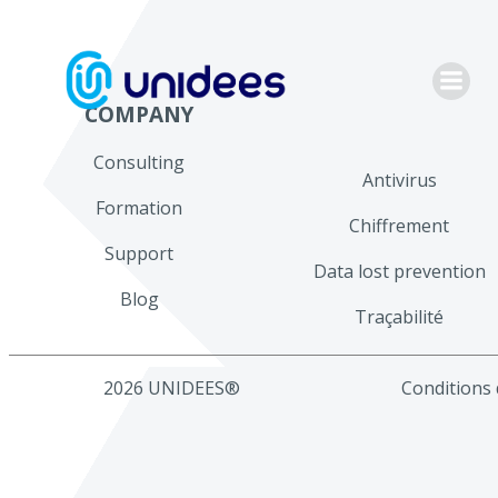
Aller
au
contenu
COMPANY
Consulting
Antivirus
Formation
Chiffrement
Support
Data lost prevention
Blog
Traçabilité
2026 UNIDEES®
Conditions d