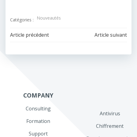
Nouveautés
Catégories :
Navigation
Navigation
Article précédent
Article suivant
de
de
l’article
l’article
COMPANY
Consulting
Antivirus
Formation
Chiffrement
Support