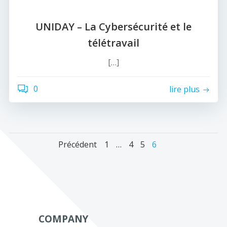
UNIDAY – La Cybersécurité et le
télétravail
[…]
0
lire plus
Navigation
Navigation
Navig
Page
Page
Page
Page
Précédent
1
…
4
5
6
des
des
des
articles
articles
articl
COMPANY