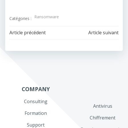
Ransomware
Catégories :
Navigation
Navigation
Article précédent
Article suivant
de
de
l’article
l’article
COMPANY
Consulting
Antivirus
Formation
Chiffrement
Support