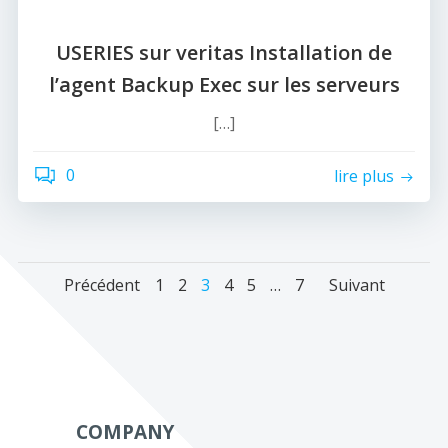
USERIES sur veritas Installation de
l’agent Backup Exec sur les serveurs
[…]
0
lire plus
Navigation
Navigation
Naviga
Page
Page
Page
Page
Page
Page
Précédent
1
2
3
4
5
…
7
Suivant
des
des
des
articles
articles
article
COMPANY