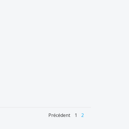
Navigation
Navigatio
Naviga
Page
Page
Précédent
1
2