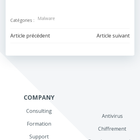
Malware
Catégories :
Navigation
Navigation
Article précédent
Article suivant
de
de
l’article
l’article
COMPANY
Consulting
Antivirus
Formation
Chiffrement
Support