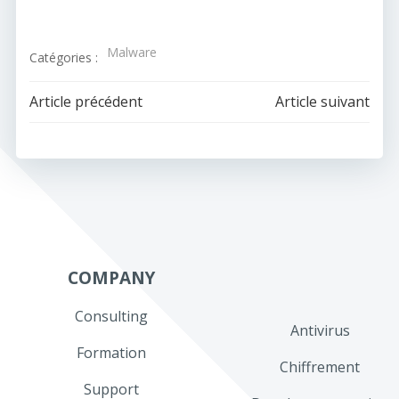
Malware
Catégories :
Navigation
Navigation
Article précédent
Article suivant
de
de
l’article
l’article
COMPANY
Consulting
Antivirus
Formation
Chiffrement
Support