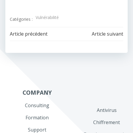
Vulnérabilité
Catégories :
Navigation
Navigation
Article précédent
Article suivant
de
de
l’article
l’article
COMPANY
Consulting
Antivirus
Formation
Chiffrement
Support